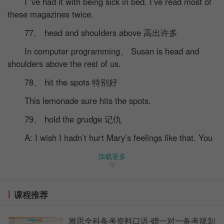
I ’ve had it with being sick in bed. I’ve read most of
these magazines twice.
77、 head and shoulders above 高出许多
In computer programming、 Susan is head and
shoulders above the rest of us.
78、 hit the spots 特别好
This lemonade sure hits the spots.
79、 hold the grudge 记仇
A: I wish I hadn’t hurt Mary’s feelings like that. You
know I never meant to.
加载更多
B: The great thing about Mary is that she doesn’t
hold the grudge.
课程推荐
80、 I have no idea which way to turn 我不知道该
怎么办
雅思全科备考资料口语-赠一对一备考规划