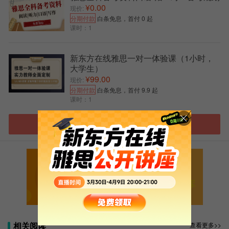
81、 I have seen worse 我见过更糟的
¥0.00
现价:
分期付款
白条免息，首付 0 起
82、 in advance 提前;同义：before hand、 ahead
课时：1
of time
It’s a really nice apartment. But the owners want
新东方在线雅思一对一体验课（1小时，
大学生）
two-month rent in advance and I just don ’t have it.
¥99.00
现价:
83、 in case 万一
分期付款
白条免息，首付 9.9 起
课时：1
Let’s take our suits along in case the sun comes
out.
进入雅思选课中心
84、 in next to no time 马上
A: Are you going to be using the copying machine
扫码添加助教号
long?
免费获取最新雅思口语题库
B: I’ll be through in next to no time.
85、 in the red 赤字 反义：in the black
相关阅读
查看更多>>
86、in the works 正在准备阶段