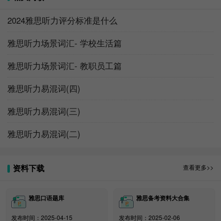
An advanced course in theoreticalchemistry is the
2024雅思听力评分标准是什么
works.
雅思听力场景词汇- 学校生活篇
87、 keep to oneself
雅思听力场景词汇- 教职员工篇
I’m amazed that you still haven’t gotten to know
your neighbors.
雅思听力易混词(四)
88、 kill time 浪费时间
雅思听力易混词(三)
Gosh, what can we do to kill the next 10 hours?
89、 leave…up to somebody
雅思听力易混词(二)
We’ll have to leave the decision up to him.
资料下载
查看更多>>
90、 letter of recommendation 推荐信;letter of
reference推荐信
雅思口语题库
雅思备考资料大合集
发布时间：2025-04-15
发布时间：2025-02-06