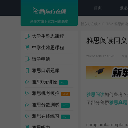
首页
雅思
新东方在线
>
IELTS
>
雅思阅读
大学生雅思课程
雅思阅读同义
中学生雅思课程
2023-11-30 17:18:48
来源
留学申请
雅思口语题库
雅思0元讲座
HOT
雅思机考模拟
雅思阅读
如何备考？
NEW
了部分剑桥
雅思真题
雅思分数测试
HOT
雅思在线练习
HOT
complaint=complain
雅思听力