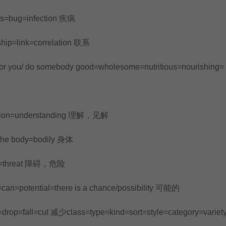
rus=bug=infection 疾病
ship=link=correlation 联系
for you/ do somebody good=wholesome=nutritious=nourishing=
nsion=understanding 理解，见解
o the body=bodily 身体
er=threat 障碍，危险
y=can=potential=there is a chance/possibility 可能的
=drop=fall=cut 减少class=type=kind=sort=style=category=varie