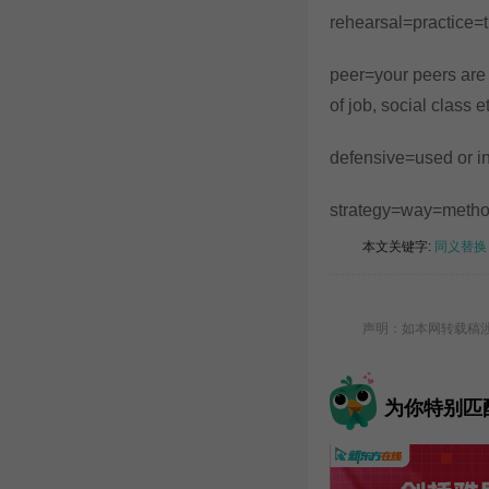
rehearsal=practic
peer=your peers are
of job, social class
defensive=used or i
strategy=way=met
本文关键字:
同义替换
声明：如本网转载稿涉及
为你特别匹