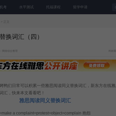
机考
水平测试
托福课程
留学申请
> 正文
替换词汇（四）
：网络综合整理
柯林
烤鸭们日常可以积累一些雅思阅读同义替换词汇，新东方在线雅
词汇，快来本文看看吧！
雅思阅读同义替换词汇
=make a complaint=protest=object=complain 抱怨