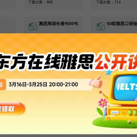
下载次数：966
下载次数：714
雅思阅读长难句50句
50组雅思口语
发布时间：2023-08-04
发布时间：2023-08-09
下载次数：902
下载次数：844
更多资料
汇总
会想去寻找一些原文资料，想要轻松有效地提升自己的雅思水平，这是非
大家介绍实用的英文书籍，希望对大家的雅思备考有所帮助。
2023-12-06 22:26:00
关键字 :
雅思备考
英文书
英文原籍