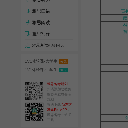
古
雅思口语
建
雅思阅读
神
英
雅思写作
雅思考试机经回忆
1V1体验课-大学生
99元
1V1体验课-中学生
99元
雅思备考规划
扫码添加助教免
费咨询雅思备考
规划
扫码下载
新东方
雅思Pro APP
，
雅思备考一站式
工具