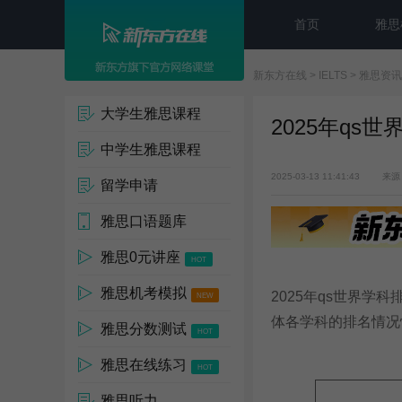
首页
雅思
新东方在线
>
IELTS
>
雅思资讯
大学生雅思课程
2025年q
中学生雅思课程
2025-03-13 11:41:43
来源
留学申请
雅思口语题库
雅思0元讲座
HOT
雅思机考模拟
2025年qs世界学
NEW
体各学科的排名情况
雅思分数测试
HOT
雅思在线练习
HOT
雅思听力