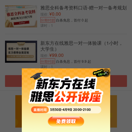
Birthday
Staying up late
雅思全科备考资料口语-赠一对一备考规划
¥0.00
Plans
Texting messages
现价:
分期付款
白条免息，首付 0 起
Snacks
Patience
课时：1
Machine
Memory
Weather
Writing
新东方在线雅思一对一体验课（1小时，
Being alone
Social media
大学生）
Making a list
Housekeeping and cooking
¥99.00
现价:
Saying thank you
Chocolate
分期付款
白条免息，首付 9.9 起
Singing
Outer space and stars
课时：1
Small business
Internet
Praising
Being busy
进入雅思选课中心
Feeling bored
Old buildings
Lost and found
Mobile phones
Art
Emails
扫码添加助教号
Evening time
Computers
免费获取最新雅思口语题库
Talents
Advertisements
Dreams
Watches