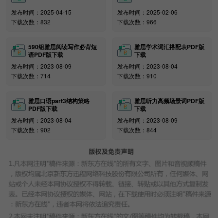
你认识的聪明人
发布时间：2025-04-15
发布时间：2025-02-06
激励你做有趣事情的人
下载次数：832
下载次数：966
小时候最喜欢的朋友
穿着不寻常衣服的人
590组雅思阅读写作必背短
雅思学术词汇搭配表PDF版
一个有趣的邻居
语PDF版下载
下载
描述一个对社会有贡献的人
发布时间：2023-08-09
发布时间：2023-08-04
描述一个受欢迎的人
下载次数：714
下载次数：910
描述一个你在社交媒体上关注的人
描述一个你将来想一起工作的家庭成员
雅思口语part3结构策略
雅思听力高频场景词PDF版
PDF版下载
下载
愿意与你公开分享事情的人
发布时间：2023-08-04
发布时间：2023-08-09
帮助保护环境的人
下载次数：902
下载次数：844
崇拜的运动员/运动队
一个充满活力的人
一个你喜欢交谈的人
只见过一面想进一步了解的人
一个你非常喜欢的人
Object(具体)
你认为漂亮的物体