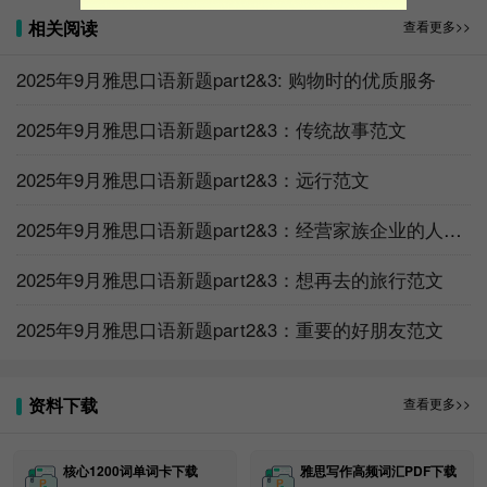
Swimming
Car trip
Websites
Street market
相关阅读
查看更多>>
Mirrors
Reading
2025年9月雅思口语新题part2&3: 购物时的优质服务
Collecting things
Time management
History
Sitting down
2025年9月雅思口语新题part2&3：传统故事范文
Sports
Cinema
Borrowing and Lending
Colours
2025年9月雅思口语新题part2&3：远行范文
Technology
Stories
Apps
Noise
2025年9月雅思口语新题part2&3：经营家族企业的人范文
Parties
Gifts
Public parks or gardens
Hobbies
2025年9月雅思口语新题part2&3：想再去的旅行范文
Free time
Shopping
part 2&3新题汇总
2025年9月雅思口语新题part2&3：重要的好朋友范文
People
由不喜欢到喜欢的朋友
资料下载
查看更多>>
会打扮的朋友
劝你的人
喜欢种植植物的人
核心1200词单词卡下载
雅思写作高频词汇PDF下载