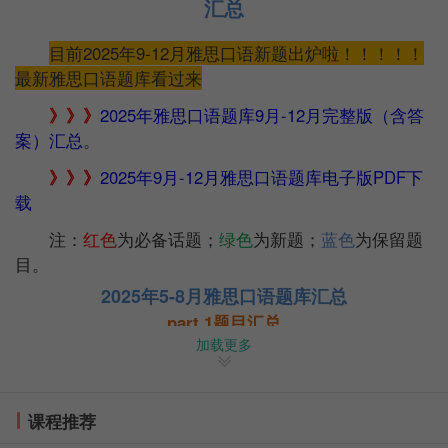
汇总
目前2025年9-12月雅思口语新题出炉啦！！！！！
最新雅思口语题库看过来
》》》
2025年雅思口语题库9月-12月完整版（含答
案）汇总
。
》》》
2025年9月-12月雅思口语题库电子版PDF下
载
注：
红色
为必备话题；
绿色
为新题；
蓝色
为保留题
目。
2025年5-8月雅思口语题库汇总
part 1题目汇总
加载更多
Study or work
Hometown
Accommodation
The area you live in
Flowers
Puzzles
课程推荐
Public transport
Names
Geography
Jewellery