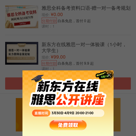
Questions 1–13
雅思全科备考资料口语-赠一对一备考规划
1 D
¥0.00
现价:
分期付款
白条免息，首付 0 起
2 C
课时：1
3 E
新东方在线雅思一对一体验课（1小时，
4 B
大学生）
¥99.00
5 D
现价:
分期付款
白条免息，首付 9.9 起
6 energy
课时：1
7 food
进入雅思选课中心
8 gardening
9 obesity
扫码添加助教号
10&11 IN EITHER ORDER
免费获取最新雅思口语题库
C