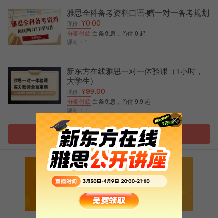
雅思全科备考资料口语-赠一对一备考规划
¥0.00
现价:
分期付款
白条免息，首付 0 起
课时：1
新东方在线雅思一对一体验课（1小时，
大学生）
【雅思免费试听课-0元领取】
¥99.00
现价:
分期付款
白条免息，首付 9.9 起
课时：1
进入雅思选课中心
扫码添加助教号
免费获取最新雅思口语题库
【
雅思全真模考-免费-点击进入】