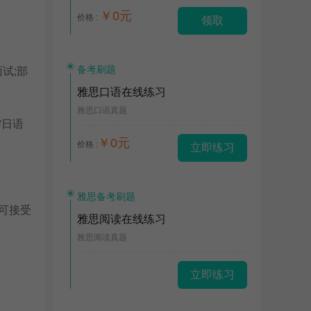
￥0元
价格 :
领取
备考刷题
试;部
雅思口语在线练习
雅思口语真题
无需日语
￥0元
价格 :
立即练习
雅思备考刷题
科可接受
雅思阅读在线练习
雅思阅读真题
立即练习