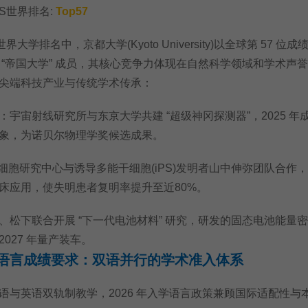
QS世界排名:
Top57
世界大学排名中，京都大学(Kyoto University)以全球第 57 位成
 “帝国大学” 成员，其核心竞争力体现在自然科学领域和学术声
尖端科技产业与传统学术传承：
宙射线研究所与东京大学共建 “超级神冈探测器”，2025 年
象，为诺贝尔物理学奖候选成果。
细胞研究中心与诱导多能干细胞(iPS)发明者山中伸弥团队合作
床应用，使失明患者复明率提升至近80%。
下联合开展 “下一代电池材料” 研究，研发的固态电池能量
 2027 年量产装车。
语言成绩要求：双语并行的学术准入体系
英语双轨制教学，2026 年入学语言政策兼顾国际适配性与