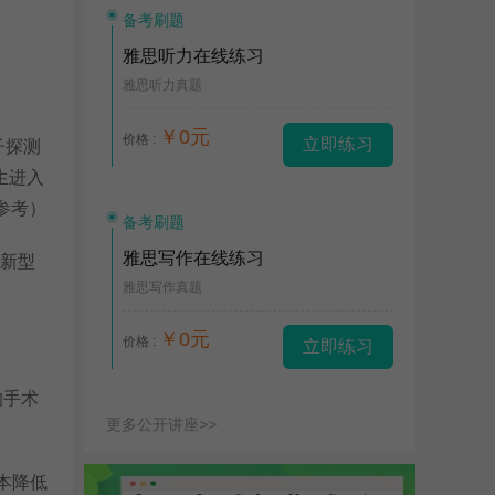
备考刷题
雅思听力在线练习
雅思听力真题
￥0元
价格 :
立即练习
子探测
生进入
供参考）
备考刷题
雅思写作在线练习
的新型
雅思写作真题
￥0元
价格 :
立即练习
的手术
更多公开讲座>>
本降低