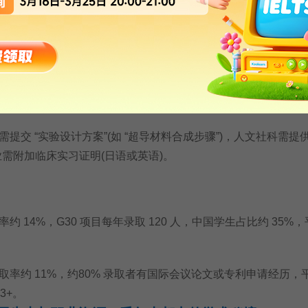
以官方信息为准）
述需体现 “学术好奇心”，如 “对樱花花期基因调控的研究设想
克竞赛获奖证明。
 “实验设计方案”(如 “超导材料合成步骤”)，人文社科需提供
业需附加临床实习证明(日语或英语)。
14%，G30 项目每年录取 120 人，中国学生占比约 35%，平
约 11%，约80% 录取者有国际会议论文或专利申请经历，
163+。