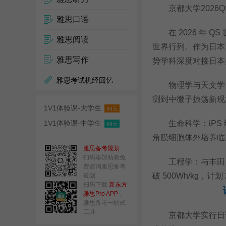
京都大学2026
雅思口语
在 2026 年 QS 
雅思阅读
世界行列。作为日本
雅思写作
势学科深度对接日本
雅思考试机经回忆
物理学与天文学：宇
测到中微子振荡新现
1V1体验课-大学生
99元
1V1体验课-中学生
生命科学：iPS 
99元
角膜细胞体外培养临
雅思备考规划
扫码添加助教免
工程学：与丰田、松
费咨询雅思备考
破 500Wh/kg，计划
规划
扫码下载
新东方
雅思Pro APP
，
雅思备考一站式
工具
京都大学实行日语与