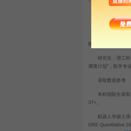
（具体截止时间
材料核心要点
本科 G30：个人陈
附加国际科学奥林匹
研究生：理工科需提交
调查计划”，医学专
录取数据参考
本科国际生录取率约 
37+。
机器人学硕士录取率
GRE Quantitative 