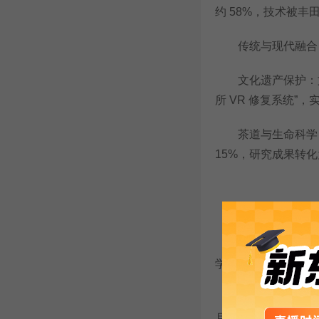
约 58%，技术被丰田
传统与现代融合
文化遗产保护：文学
所 VR 修复系统”
茶道与生命科学：跨
15%，研究成果转化
关键时间节点
本科：日语授课 4 月
学部需提前参加 “理
研究生：4 月入学截
月联系导师(需提交