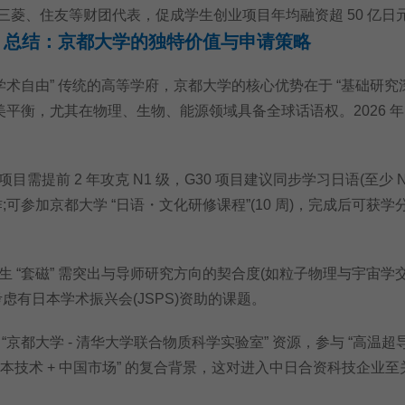
引三菱、住友等财团代表，促成学生创业项目年均融资超 50 亿日
总结：京都大学的独特价值与申请策略
术自由” 传统的高等学府，京都大学的核心优势在于 “基础研究深
美平衡，尤其在物理、生物、能源领域具备全球话语权。2026 
提前 2 年攻克 N1 级，G30 项目建议同步学习日语(至少 N
;可参加京都大学 “日语・文化研修课程”(10 周)，完成后可获学
“套磁” 需突出与导师研究方向的契合度(如粒子物理与宇宙学
虑有日本学术振兴会(JSPS)资助的课题。
都大学 - 清华大学联合物质科学实验室” 资源，参与 “高温超
“日本技术 + 中国市场” 的复合背景，这对进入中日合资科技企业至