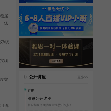
绩稳居
誉，优
成功观
，实现
公开讲座
更多>>
密度突
直播
雅思公开讲座
新东方教师直播教你雅思知识点！
本土学