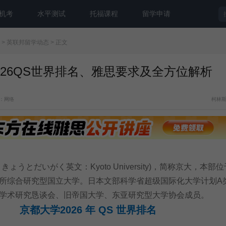
机考
水平测试
托福课程
留学申请
>
英联邦留学动态
> 正文
026QS世界排名、雅思要求及全方位解析
：网络
柯林
うとだいがく英文：Kyoto University)，简称京大，本部
所综合研究型国立大学。日本文部科学省超级国际化大学计划A
学术研究恳谈会、旧帝国大学、东亚研究型大学协会成员。
京都大学2026 年 QS 世界排名