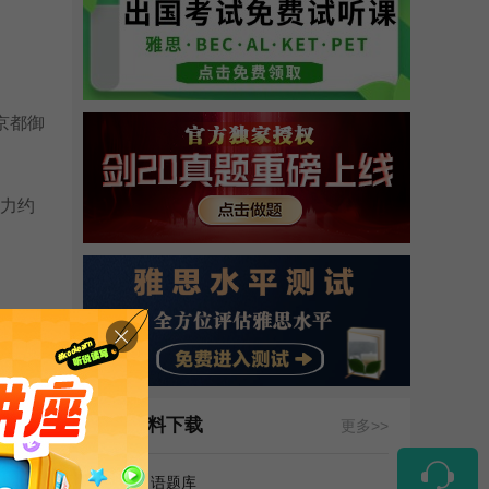
京都御
能力约
 月;医
资料下载
更多>>
0 个
雅思口语题库