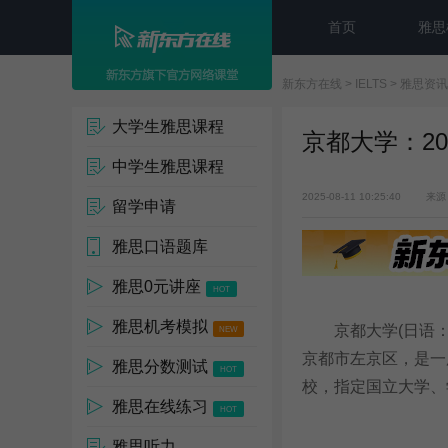
首页
雅思
新东方在线
>
IELTS
>
雅思资讯
大学生雅思课程
京都大学：2
中学生雅思课程
2025-08-11 10:25:40
来源
留学申请
雅思口语题库
雅思0元讲座
HOT
雅思机考模拟
京都大学(日语：きょ
NEW
京都市左京区，是一
雅思分数测试
HOT
校，指定国立大学、
雅思在线练习
HOT
雅思听力