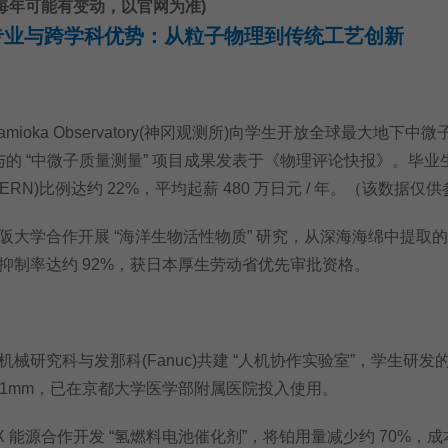
每年可能有变动，以官网为准)
专业与跨学科优势：从粒子物理到传统工艺创新
oka Observatory(神冈观测所)向学生开放全球最大地下中微
参与的 “中微子质量测量” 项目成果发表于《物理评论快报》。毕业
RN)比例达约 22%，平均起薪 480 万日元 / 年。（该数据仅
学合作开展 “海洋生物活性物质” 研究，从深海海绵中提取
抑制率达约 92%，获日本厚生劳动省优先审批资格。
研究科与发那科(Fanuc)共建 “人机协作实验室”，学生研发
0.1mm，已在京都大学医学部附属医院投入使用。
能源合作开发 “氢燃料电池催化剂”，将铂用量减少约 70%，成