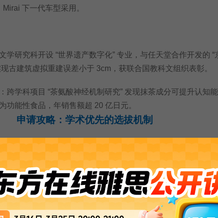
 Mirai 下一代车型采用。
研究科开设 “世界遗产数字化” 专业，与任天堂合作开发的 “
，实现古建筑虚拟重建误差小于 3cm，获联合国教科文组织表彰。
学科项目 “茶氨酸神经机制研究” 发现抹茶成分可提升认知
为功能性食品，年销售额超 20 亿日元。
申请攻略：学术优先的选拔机制
入学申请截止前一年 11 月，G30 项目 10 月入学截止当年 5
系展” 现场实验考核。
止前一年 9 月，10 月入学截止当年 3 月;博士申请者需提前 1
预研究成果报告)。